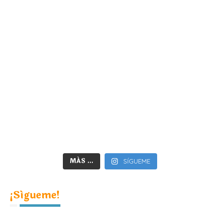
MÁS ...
SÍGUEME
¡Sígueme!