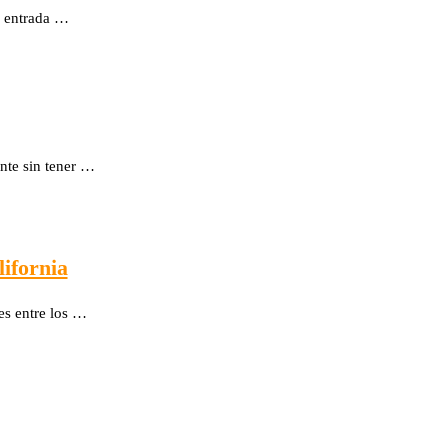
a entrada …
ente sin tener …
ifornia
es entre los …