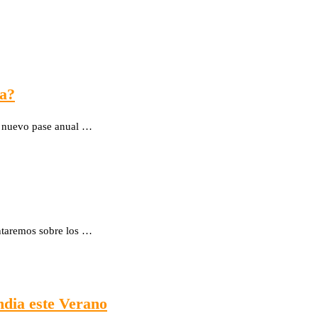
ia?
un nuevo pase anual …
ntaremos sobre los …
ndia este Verano