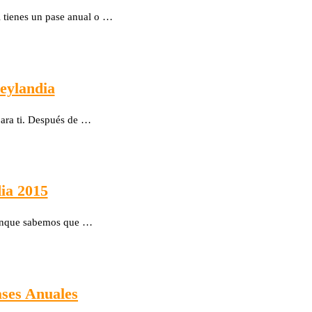
i tienes un pase anual o …
eylandia
para ti. Después de …
ia 2015
aunque sabemos que …
ases Anuales