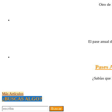
Otro de lo
El pase anual d
Pases 
¿Sabías que h
Más Artículos
¿BUSCAS ALGO?