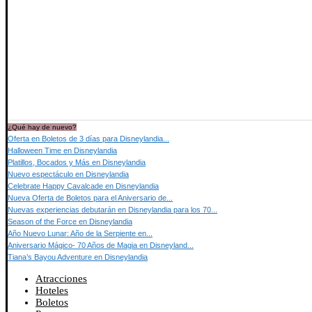
¿Qué hay de nuevo?
Oferta en Boletos de 3 días para Disneylandia...
Halloween Time en Disneylandia
Platillos, Bocados y Más en Disneylandia
Nuevo espectáculo en Disneylandia
Celebrate Happy Cavalcade en Disneylandia
Nueva Oferta de Boletos para el Aniversario de...
Nuevas experiencias debutarán en Disneylandia para los 70...
Season of the Force en Disneylandia
Año Nuevo Lunar: Año de la Serpiente en...
Aniversario Mágico- 70 Años de Magia en Disneyland...
Tiana’s Bayou Adventure en Disneylandia
Atracciones
Hoteles
Boletos