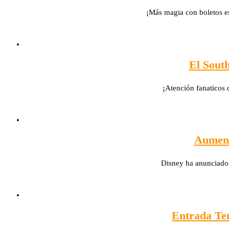
¡Más magia con boletos es
El Sout
¡Atención fanaticos 
Aument
Disney ha anunciado
Entrada Tem