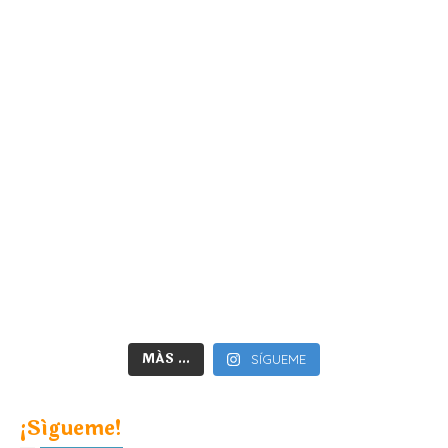
MÁS ...
SÍGUEME
¡Sígueme!