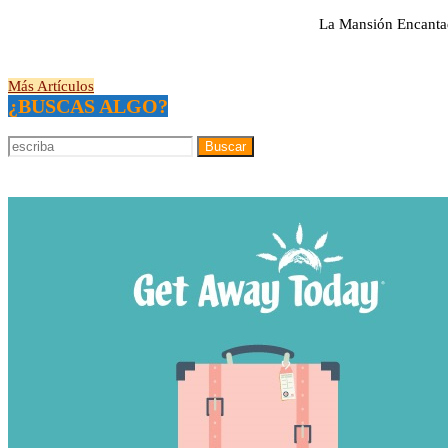
La Mansión Encantad
Más Artículos
¿BUSCAS ALGO?