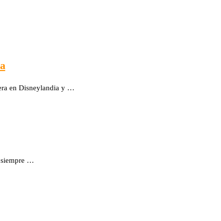
za
avera en Disneylandia y …
e siempre …