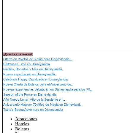
¿Qué hay de nuevo?
Oferta en Boletos de 3 días para Disneylandia...
Halloween Time en Disneylandia
Platillos, Bocados y Más en Disneylandia
Nuevo espectáculo en Disneylandia
Celebrate Happy Cavalcade en Disneylandia
Nueva Oferta de Boletos para el Aniversario de...
Nuevas experiencias debutarán en Disneylandia para los 70...
Season of the Force en Disneylandia
Año Nuevo Lunar: Año de la Serpiente en...
Aniversario Mágico- 70 Años de Magia en Disneyland...
Tiana’s Bayou Adventure en Disneylandia
Atracciones
Hoteles
Boletos