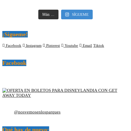
Más ...
SÍGUEME
¡Sígueme!
Facebook
Instagram
Pinterest
Youtube
Email
Tiktok
Facebook
@nosvemosenlosparques
Qué hay de nuevo: