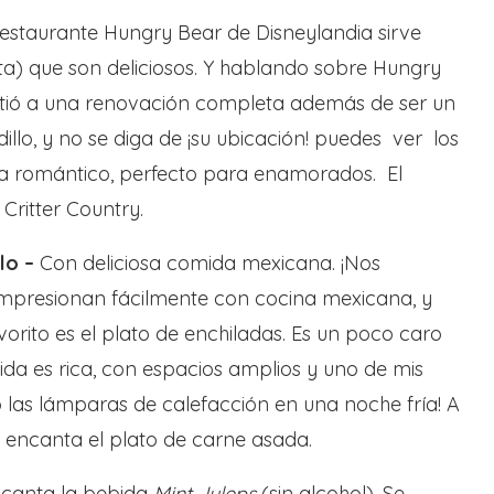
 Restaurante Hungry Bear de Disneylandia sirve
uta) que son deliciosos. Y hablando sobre Hungry
tió a una renovación completa además de ser un
illo, y no se diga de ¡su ubicación! puedes ver los
ta romántico, perfecto para enamorados. El
Critter Country.
lo –
Con deliciosa comida mexicana. ¡Nos
mpresionan fácilmente con cocina mexicana, y
orito es el plato de enchiladas. Es un poco caro
ida es rica, con espacios amplios y uno de mis
o las lámparas de calefacción en una noche fría! A
s encanta el plato de carne asada.
ncanta la bebida
Mint Juleps
(sin alcohol). Se