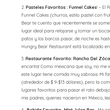
2.
Pasteles
Favoritos
: Funnel Cakes
! – El
Funnel Cakes (churros, estilo pastel con fr
Bear te cuento que recientemente se some
lugar ideal para relajarse y tomar un bocad
patos y los barcos pasar, de noche es has
Hungry Bear Restaurant está localizado en 
3.
Restaurante favorito: Rancho Del Zóca
encanta! Como mexicana que soy, no me i
este lugar tiene comida muy sabrosa. Mi fav
(alrededor de $ 9-$13 dólares), pero la com
lugares favoritos para pasar el rato debaj
mis padres, quienes nacieron en México, le
4.
Bebida
Favorit
a: Mint Julep Bar
– Me e