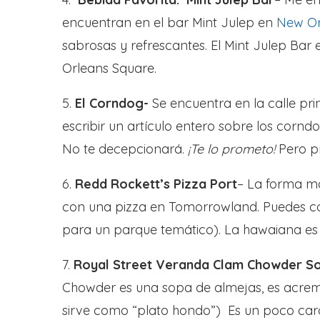
encuentran en el bar Mint Julep en
New Or
sabrosas y refrescantes. El Mint Julep Bar 
Orleans Square.
5.
El Corndog-
Se encuentra en la calle prin
escribir un artículo entero sobre los corn
No te decepcionará.
¡Te lo prometo!
Pero pr
6.
Redd Rockett’s Pizza Port
– La forma má
con una pizza en Tomorrowland. Puedes co
para un parque temático). La hawaiana es 
7.
Royal Street Veranda Clam Chowder S
Chowder es una sopa de almejas, es acrem
sirve como “plato hondo”) Es un poco caro