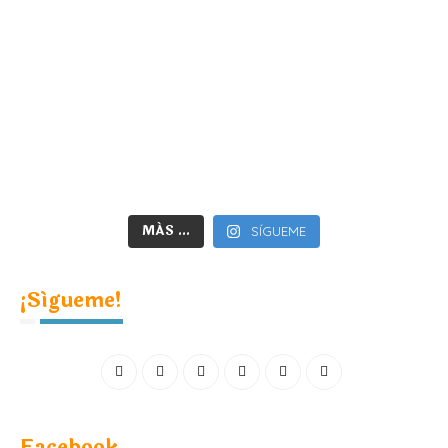
MÁS ...
SÍGUEME
¡Sígueme!
Facebook