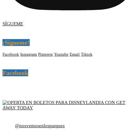
SÍGUEME
¡Sígueme!
Facebook
Instagram
Pinterest
Youtube
Email
Tiktok
Facebook
@nosvemosenlosparques