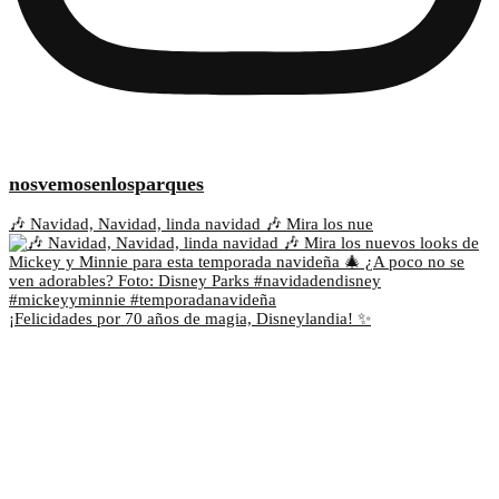
nosvemosenlosparques
🎶 Navidad, Navidad, linda navidad 🎶 Mira los nue
¡Felicidades por 70 años de magia, Disneylandia! ✨