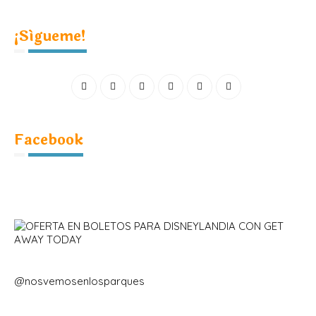
¡Sígueme!
Facebook
@nosvemosenlosparques