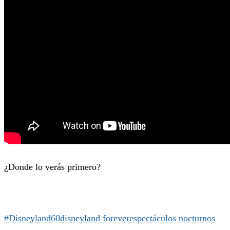
¿Donde lo verás primero?
#Disneyland60
disneyland forever
espectáculos nocturnos