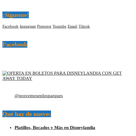
¡Sígueme!
Facebook
Instagram
Pinterest
Youtube
Email
Tiktok
Facebook
@nosvemosenlosparques
Qué hay de nuevo:
Platillos, Bocados y Más en Disneylandia