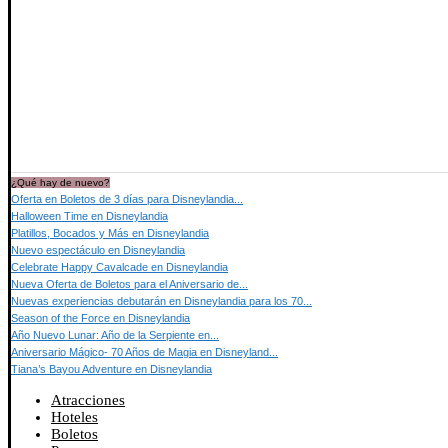
¿Qué hay de nuevo?
Oferta en Boletos de 3 días para Disneylandia...
Halloween Time en Disneylandia
Platillos, Bocados y Más en Disneylandia
Nuevo espectáculo en Disneylandia
Celebrate Happy Cavalcade en Disneylandia
Nueva Oferta de Boletos para el Aniversario de...
Nuevas experiencias debutarán en Disneylandia para los 70...
Season of the Force en Disneylandia
Año Nuevo Lunar: Año de la Serpiente en...
Aniversario Mágico- 70 Años de Magia en Disneyland...
Tiana’s Bayou Adventure en Disneylandia
Atracciones
Hoteles
Boletos