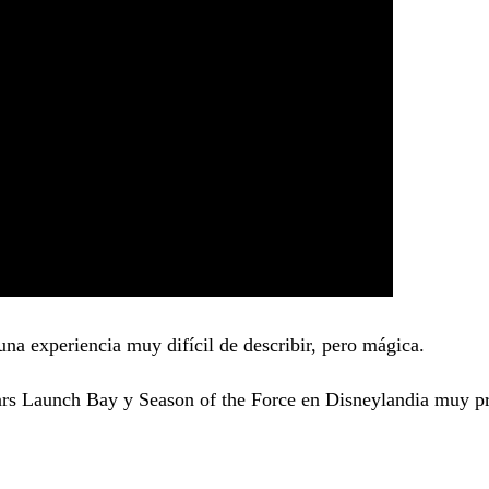
una experiencia muy difícil de describir, pero mágica.
Wars Launch Bay y Season of the Force en Disneylandia muy p