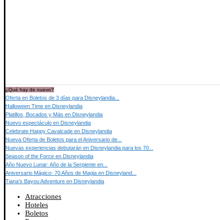
¿Qué hay de nuevo?
Oferta en Boletos de 3 días para Disneylandia...
Halloween Time en Disneylandia
Platillos, Bocados y Más en Disneylandia
Nuevo espectáculo en Disneylandia
Celebrate Happy Cavalcade en Disneylandia
Nueva Oferta de Boletos para el Aniversario de...
Nuevas experiencias debutarán en Disneylandia para los 70...
Season of the Force en Disneylandia
Año Nuevo Lunar: Año de la Serpiente en...
Aniversario Mágico- 70 Años de Magia en Disneyland...
Tiana’s Bayou Adventure en Disneylandia
Atracciones
Hoteles
Boletos