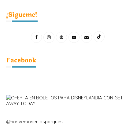
¡Sígueme!
Facebook
@nosvemosenlosparques