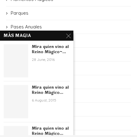
Parques
Pases Anuales
MÁS MAGIA
Películas
Mira quien vino al
Reino Mágico~...
Promociones
28 June, 2016
Shows
Sorteos
Mira quien vino al
Reino Mágico...
Star Wars: Galaxy's Edge
6 August, 2015
Temporada Navideña
Transporte a los Parques
Mira quien vino al
Reino Mágico...
Videos