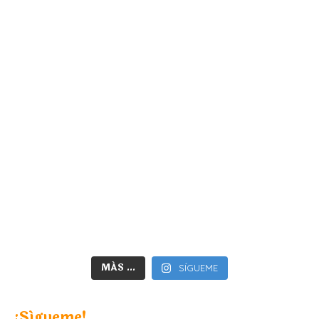
MÁS ...
SÍGUEME
¡Sígueme!