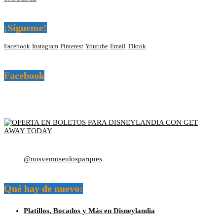
¡Sígueme!
Facebook
Instagram
Pinterest
Youtube
Email
Tiktok
Facebook
@nosvemosenlosparques
Qué hay de nuevo:
Platillos, Bocados y Más en Disneylandia