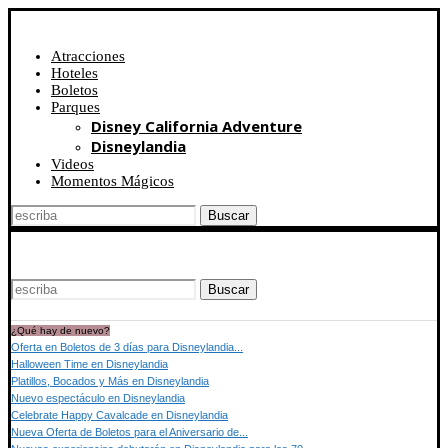
Atracciones
Hoteles
Boletos
Parques
Disney California Adventure
Disneylandia
Videos
Momentos Mágicos
Buscar
Buscar
¿Qué hay de nuevo?
Oferta en Boletos de 3 días para Disneylandia...
Halloween Time en Disneylandia
Platillos, Bocados y Más en Disneylandia
Nuevo espectáculo en Disneylandia
Celebrate Happy Cavalcade en Disneylandia
Nueva Oferta de Boletos para el Aniversario de...