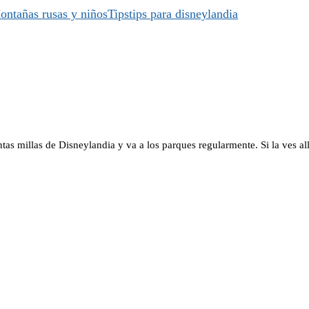
ontañas rusas y niños
Tips
tips para disneylandia
s millas de Disneylandia y va a los parques regularmente. Si la ves allí