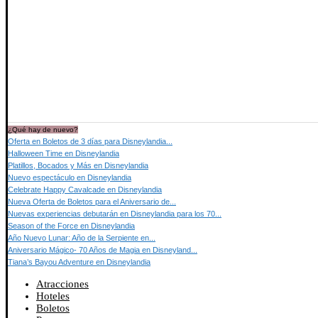
¿Qué hay de nuevo?
Oferta en Boletos de 3 días para Disneylandia...
Halloween Time en Disneylandia
Platillos, Bocados y Más en Disneylandia
Nuevo espectáculo en Disneylandia
Celebrate Happy Cavalcade en Disneylandia
Nueva Oferta de Boletos para el Aniversario de...
Nuevas experiencias debutarán en Disneylandia para los 70...
Season of the Force en Disneylandia
Año Nuevo Lunar: Año de la Serpiente en...
Aniversario Mágico- 70 Años de Magia en Disneyland...
Tiana’s Bayou Adventure en Disneylandia
Atracciones
Hoteles
Boletos