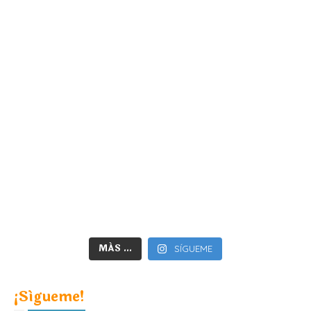
MÁS ...
SÍGUEME
¡Sígueme!