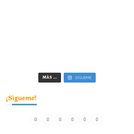
MÁS ...
SÍGUEME
¡Sígueme!