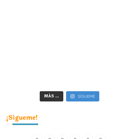
MÁS ...
SÍGUEME
¡Sígueme!