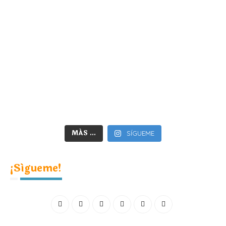
MÁS ...
SÍGUEME
¡Sígueme!