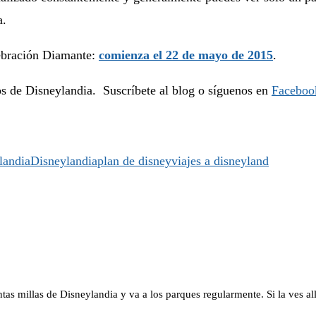
a.
lebración Diamante:
comienza el 22 de mayo de 2015
.
ños de Disneylandia. Suscríbete al blog o síguenos en
Faceboo
landia
Disneylandia
plan de disney
viajes a disneyland
s millas de Disneylandia y va a los parques regularmente. Si la ves allí