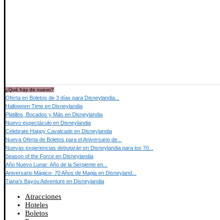
¿Qué hay de nuevo?
Oferta en Boletos de 3 días para Disneylandia...
Halloween Time en Disneylandia
Platillos, Bocados y Más en Disneylandia
Nuevo espectáculo en Disneylandia
Celebrate Happy Cavalcade en Disneylandia
Nueva Oferta de Boletos para el Aniversario de...
Nuevas experiencias debutarán en Disneylandia para los 70...
Season of the Force en Disneylandia
Año Nuevo Lunar: Año de la Serpiente en...
Aniversario Mágico- 70 Años de Magia en Disneyland...
Tiana’s Bayou Adventure en Disneylandia
Atracciones
Hoteles
Boletos