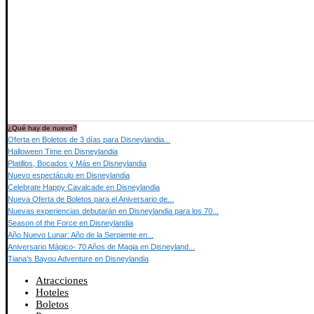
¿Qué hay de nuevo?
Oferta en Boletos de 3 días para Disneylandia...
Halloween Time en Disneylandia
Platillos, Bocados y Más en Disneylandia
Nuevo espectáculo en Disneylandia
Celebrate Happy Cavalcade en Disneylandia
Nueva Oferta de Boletos para el Aniversario de...
Nuevas experiencias debutarán en Disneylandia para los 70...
Season of the Force en Disneylandia
Año Nuevo Lunar: Año de la Serpiente en...
Aniversario Mágico- 70 Años de Magia en Disneyland...
Tiana’s Bayou Adventure en Disneylandia
Atracciones
Hoteles
Boletos