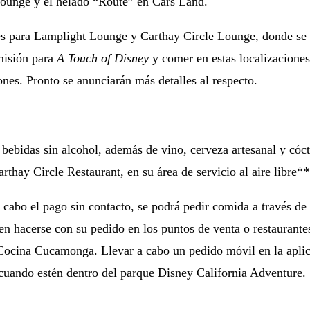
Lounge y el helado “Route” en Cars Land.
es para Lamplight Lounge y Carthay Circle Lounge, donde se of
misión para
A Touch of Disney
y comer en estas localizacione
nes. Pronto se anunciarán más detalles al respecto.
 bebidas sin alcohol, además de vino, cerveza artesanal y có
thay Circle Restaurant, en su área de servicio al aire libre**
r a cabo el pago sin contacto, se podrá pedir comida a través 
den hacerse con su pedido en los puntos de venta o restaurant
Cocina Cucamonga. Llevar a cabo un pedido móvil en la apli
 cuando estén dentro del parque Disney California Adventure.